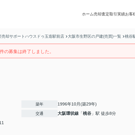
ホーム
売却査定
取引実績
お客
産売却サポートハウスドゥ玉造駅前店
大阪市生野区の戸建(売買)一覧
桃谷
件の募集は終了しました。
1996年10月(築29年)
築年
大阪環状線
「
桃谷
」駅 徒歩8分
交通
11