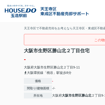
天王寺区で不動産売却をお考えなら天王寺区・東成区不動
この物
大阪市生野区勝山北２丁目住宅
-
大阪府
大阪市生野区
勝山北
２丁目9-11
大阪環状線「桃谷」駅徒歩8分
-
価格
-/-
間取り/建物面積
大阪府
大阪市生野区
勝山北
２丁目9-
所在地