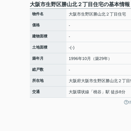
大阪市生野区勝山北２丁目住宅の基本情報
物件名
大阪市生野区勝山北２丁目住宅
価格
-
建物面積
-
土地面積
-(-)
築年月
1996年10月（築29年）
総戸数
-
所在地
大阪府
大阪市生野区
勝山北
２丁目9
交通
大阪環状線
「
桃谷
」駅 徒歩8分