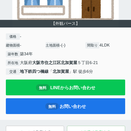
【外観パース】
-
価格
-
-(-)
4LDK
建物面積
土地面積
間取り
築34年
築年数
大阪府
大阪市住之江区
北加賀屋
５丁目6-21
所在地
地下鉄四つ橋線
「
北加賀屋
」駅 徒歩6分
交通
LINEからお問い合わせ
無料
お問い合わせ
無料