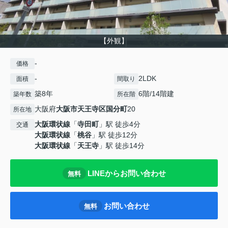
【外観】
-
価格
-
2LDK
面積
間取り
築8年
6階/14階建
築年数
所在階
大阪府
大阪市天王寺区
国分町
20
所在地
大阪環状線
「
寺田町
」駅 徒歩4分
交通
大阪環状線
「
桃谷
」駅 徒歩12分
大阪環状線
「
天王寺
」駅 徒歩14分
LINEからお問い合わせ
無料
お問い合わせ
無料