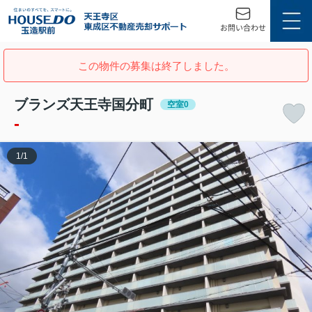
この物件の募集は終了しました。
ブランズ天王寺国分町
空室0
-
1
/
1