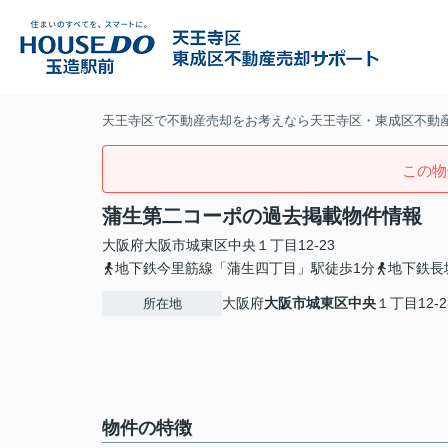
天王寺区で不動産売却をお考えなら天王寺区・東成区不動
この物
蒲生第二コーポの過去掲載物件情報
大阪府
大阪市城東区
中央
１丁目12-23
地下鉄今里筋線「蒲生四丁目」駅徒歩1分
地下鉄長
大阪府
大阪市城東区
中央
１丁目12-2
所在地
物件の特徴