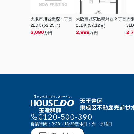
大阪市旭区新森１丁目
大阪市城東区鴫野西２丁目
大
2LDK (52.25㎡)
2LDK (57.12㎡)
3LD
2,090
2,999
2,
万円
万円
0120-500-390
営業時間：9:30～18:30
定休日：火・水曜日