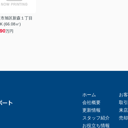
阪市旭区新森１丁目
K (66.08㎡)
790
万円
ホーム
お客
会社概要
取引
更新情報
来店
スタッフ紹介
売却
お役立ち情報