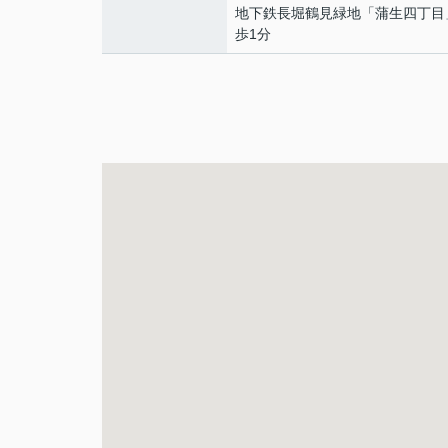
地下鉄長堀鶴見緑地
「
蒲生四丁目
歩1分