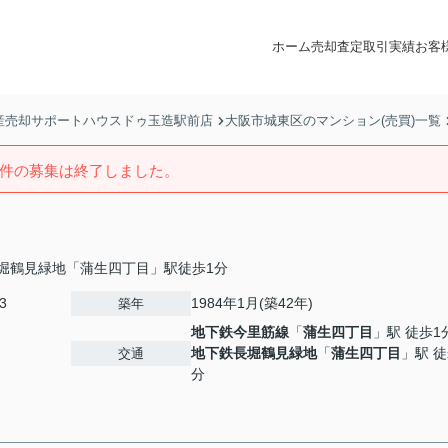
ホーム
売却査定
取引実績
お客
産売却サポートハウスドゥ玉造駅前店
大阪市城東区のマンション(売買)一覧
件の募集は終了しました。
堀鶴見緑地「蒲生四丁目」駅徒歩1分
3
1984年1月(築42年)
築年
地下鉄今里筋線
「
蒲生四丁目
」駅 徒歩1
地下鉄長堀鶴見緑地
「
蒲生四丁目
」駅 徒
交通
分