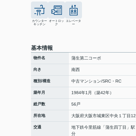
カウンター
オートロッ
エレベータ
キッチン
ク
ー
基本情報
物件名
蒲生第二コーポ
向き
南西
種別/構造
中古マンション/SRC・RC
築年月
1984年1月（築42年）
総戸数
56戸
所在地
大阪府
大阪市城東区
中央
１丁目12
交通
地下鉄今里筋線
「
蒲生四丁目
」駅
分