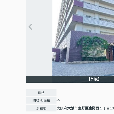
【外観】
-
価格
-/-
間取り/面積
大阪府
大阪市生野区
生野西
１丁目13
所在地