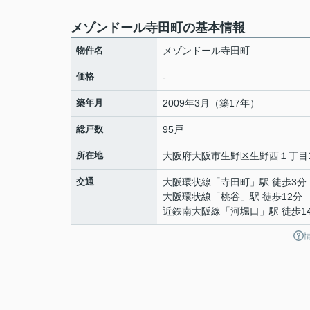
メゾンドール寺田町の基本情報
物件名
メゾンドール寺田町
価格
-
築年月
2009年3月（築17年）
総戸数
95戸
所在地
大阪府
大阪市生野区
生野西
１丁目1
交通
大阪環状線
「
寺田町
」駅 徒歩3分
大阪環状線
「
桃谷
」駅 徒歩12分
近鉄南大阪線
「
河堀口
」駅 徒歩1