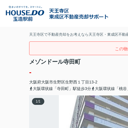
天王寺区で不動産売却をお考えなら天王寺区・東成区不動
この物
メゾンドール寺田町
-
大阪府
大阪市生野区
生野西
１丁目13-2
大阪環状線「寺田町」駅徒歩3分
大阪環状線「桃谷
1
/
1