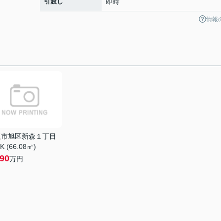
引渡し
即時
情報
阪市旭区新森１丁目
K (66.08㎡)
790
万円