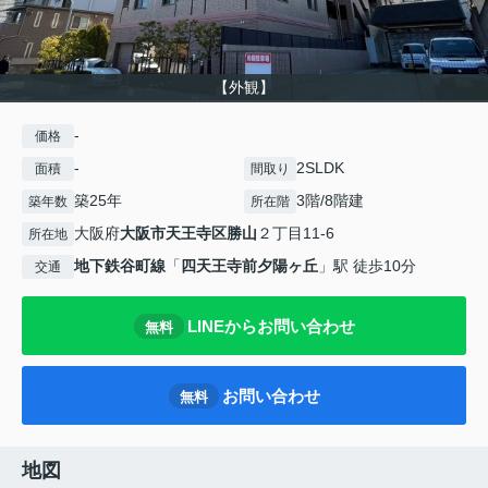
【外観】
-
価格
-
2SLDK
面積
間取り
築25年
3階/8階建
築年数
所在階
大阪府
大阪市天王寺区
勝山
２丁目11-6
所在地
地下鉄谷町線
「
四天王寺前夕陽ヶ丘
」駅 徒歩10分
交通
LINEからお問い合わせ
無料
お問い合わせ
無料
地図