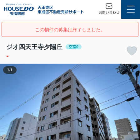
この物件の募集は終了しました。
ジオ四天王寺夕陽丘
空室0
-
1
/
1