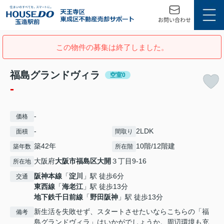
この物件の募集は終了しました。
福島グランドヴィラ
空室0
-
-
価格
-
2LDK
面積
間取り
築42年
10階/12階建
築年数
所在階
大阪府
大阪市福島区
大開
３丁目9-16
所在地
阪神本線
「
淀川
」駅 徒歩6分
交通
東西線
「
海老江
」駅 徒歩13分
地下鉄千日前線
「
野田阪神
」駅 徒歩13分
新生活を失敗せず、スタートさせたいならこちらの「福
備考
島グランドヴィラ」はいかがでしょうか。周辺環境も充