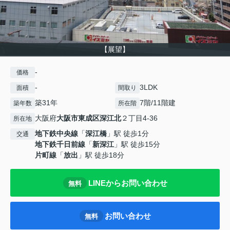
【展望】
-
価格
-
3LDK
面積
間取り
築31年
7階/11階建
築年数
所在階
大阪府
大阪市東成区
深江北
２丁目4-36
所在地
地下鉄中央線
「
深江橋
」駅 徒歩1分
交通
地下鉄千日前線
「
新深江
」駅 徒歩15分
片町線
「
放出
」駅 徒歩18分
LINEからお問い合わせ
無料
お問い合わせ
無料