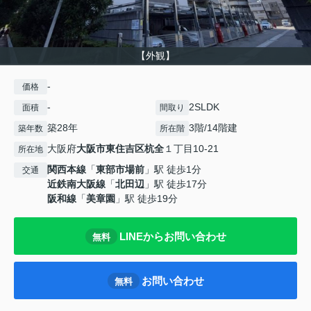
【外観】
-
価格
-
2SLDK
面積
間取り
築28年
3階/14階建
築年数
所在階
大阪府
大阪市東住吉区
杭全
１丁目10-21
所在地
関西本線
「
東部市場前
」駅 徒歩1分
交通
近鉄南大阪線
「
北田辺
」駅 徒歩17分
阪和線
「
美章園
」駅 徒歩19分
LINEからお問い合わせ
無料
お問い合わせ
無料