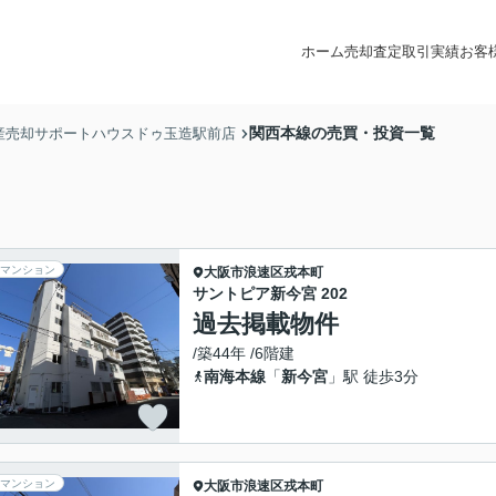
ホーム
売却査定
取引実績
お客
関西本線の売買・投資一覧
産売却サポートハウスドゥ玉造駅前店
マンション
大阪市浪速区
戎本町
サントピア新今宮 202
過去掲載物件
/築44年 /6階建
南海本線
「
新今宮
」駅 徒歩3分
マンション
大阪市浪速区
戎本町