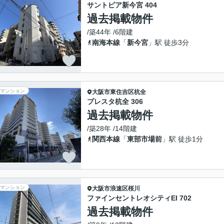
サントピア新今宮 404
過去掲載物件
/築44年 /6階建
南海本線
「
新今宮
」駅 徒歩3分
マンション
大阪市東住吉区
杭全
プレスタ杭全 306
過去掲載物件
/築28年 /14階建
関西本線
「
東部市場前
」駅 徒歩1分
マンション
大阪市浪速区
桜川
ファインセントレオシティEI 702
過去掲載物件