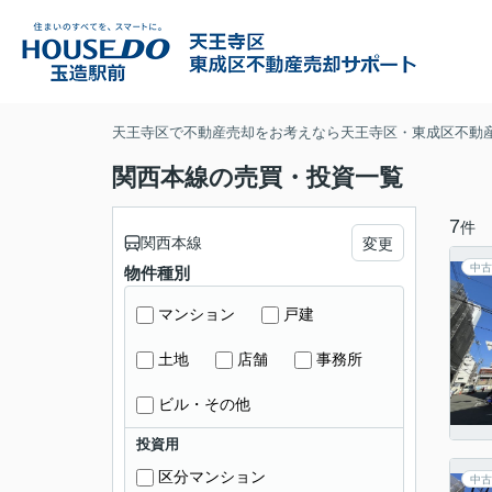
天王寺区で不動産売却をお考えなら天王寺区・東成区不動
関西本線の売買・投資一覧
7
件
関西本線
変更
中古
物件種別
マンション
戸建
土地
店舗
事務所
ビル・その他
投資用
区分マンション
中古