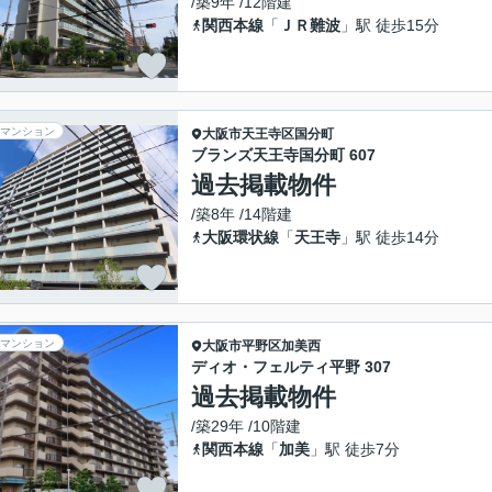
/築9年 /12階建
関西本線
「
ＪＲ難波
」駅 徒歩15分
マンション
大阪市天王寺区
国分町
ブランズ天王寺国分町 607
過去掲載物件
/築8年 /14階建
大阪環状線
「
天王寺
」駅 徒歩14分
マンション
大阪市平野区
加美西
ディオ・フェルティ平野 307
過去掲載物件
/築29年 /10階建
関西本線
「
加美
」駅 徒歩7分