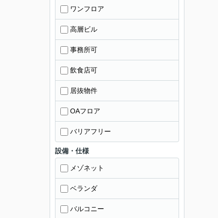
ワンフロア
高層ビル
事務所可
飲食店可
居抜物件
OAフロア
バリアフリー
設備・仕様
メゾネット
ベランダ
バルコニー