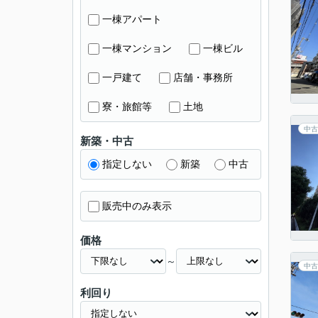
一棟アパート
一棟マンション
一棟ビル
一戸建て
店舗・事務所
寮・旅館等
土地
中古
新築・中古
指定しない
新築
中古
販売中のみ表示
価格
～
中古
利回り