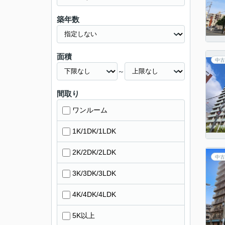
築年数
面積
中古
～
間取り
ワンルーム
1K/1DK/1LDK
2K/2DK/2LDK
中古
3K/3DK/3LDK
4K/4DK/4LDK
5K以上