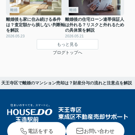
離婚
離婚
離婚後も家に住み続ける条件
離婚後の住宅ローン連帯保証人
は？査定額から損しない判断軸
は外れる？リスクと外れるため
を解説
の具体策を解説
2026.05.23
2026.05.21
もっと見る
ブログトップへ
天王寺区で離婚のマンション売却は？財産分与の流れと注意点を解説
電話をする
お問い合わせ