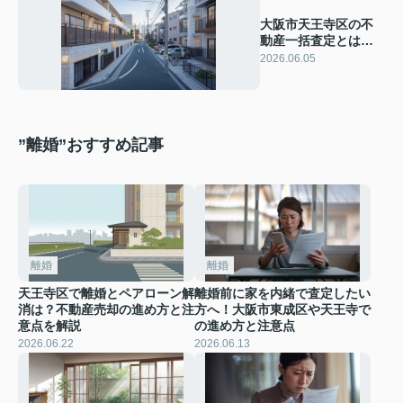
大阪市天王寺区の不
動産一括査定とは？
メリットとデメリッ
2026.06.05
トを分かりやすく解
説
”離婚”おすすめ記事
離婚
離婚
天王寺区で離婚とペアローン解
離婚前に家を内緒で査定したい
消は？不動産売却の進め方と注
方へ！大阪市東成区や天王寺で
意点を解説
の進め方と注意点
2026.06.22
2026.06.13