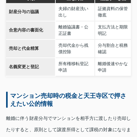
夫婦の財産洗い
証拠資料の保管
財産分与の協議
出し
徹底
離婚協議書・公
支払方法と期限
合意内容の書面化
正証書
明記
売却代金から残
分与割合と税務
売却と代金精算
債控除
確認
所有権移転登記
離婚後速やかな
名義変更と登記
申請
申請
マンション売却時の税金と天王寺区で押さ
えたい公的情報
離婚に伴う財産分与でマンションを相手方に渡したり売却し
たりすると、原則として譲渡所得として課税の対象になりま