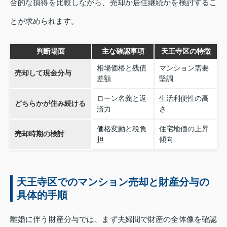
合的な損得を比較しながら、売却か居住継続かを検討するこ
とが求められます。
判断場面
主な確認事項
天王寺区の特徴
相場価格と残債
マンション需要
売却して現金分与
差額
堅調
ローン名義と返
生活利便性の高
どちらかが住み続ける
済力
さ
価格変動と税負
住宅地価の上昇
売却時期の検討
担
傾向
天王寺区でのマンション売却と財産分与の
具体的手順
離婚に伴う財産分与では、まず夫婦間で財産の全体像を確認