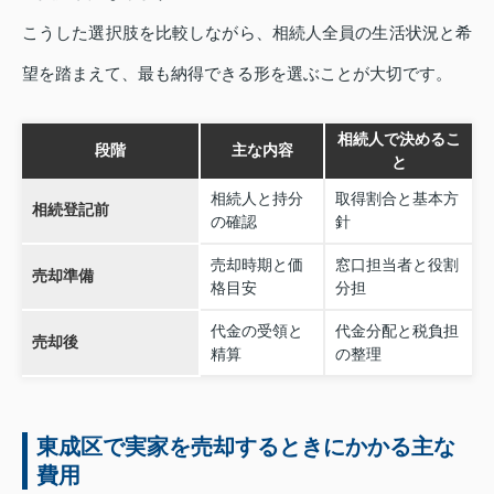
こうした選択肢を比較しながら、相続人全員の生活状況と希
望を踏まえて、最も納得できる形を選ぶことが大切です。
相続人で決めるこ
段階
主な内容
と
相続人と持分
取得割合と基本方
相続登記前
の確認
針
売却時期と価
窓口担当者と役割
売却準備
格目安
分担
代金の受領と
代金分配と税負担
売却後
精算
の整理
東成区で実家を売却するときにかかる主な
費用