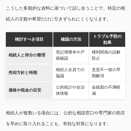
こうした客観的な資料に基づいて話し合うことで、特定の相
続人の主観や希望だけに引きずられにくくなります。
トラブル予防の
検討すべき項目
確認の方法
効果
登記簿謄本や戸
権利関係の誤解
相続人と持分の整理
籍確認
防止
相続人全員での
意思不一致の早
売却方針と時期
協議
期解消
公的統計や自治
金銭面の不満軽
価格や税金の目安
体情報
減
相続人が複数いる場合には、公的な相談窓口や専門家の助言
を早めに取り入れることも、有効な対策になります。