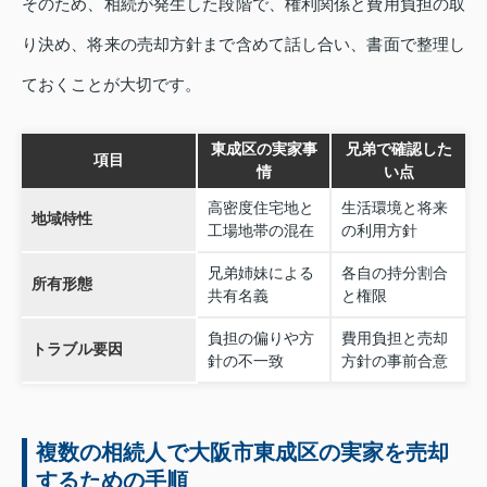
そのため、相続が発生した段階で、権利関係と費用負担の取
り決め、将来の売却方針まで含めて話し合い、書面で整理し
ておくことが大切です。
東成区の実家事
兄弟で確認した
項目
情
い点
高密度住宅地と
生活環境と将来
地域特性
工場地帯の混在
の利用方針
兄弟姉妹による
各自の持分割合
所有形態
共有名義
と権限
負担の偏りや方
費用負担と売却
トラブル要因
針の不一致
方針の事前合意
複数の相続人で大阪市東成区の実家を売却
するための手順