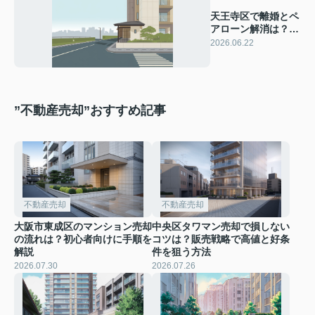
天王寺区で離婚とペ
アローン解消は？不
動産売却の進め方と
2026.06.22
注意点を解説
”不動産売却”おすすめ記事
不動産売却
不動産売却
大阪市東成区のマンション売却
中央区タワマン売却で損しない
の流れは？初心者向けに手順を
コツは？販売戦略で高値と好条
解説
件を狙う方法
2026.07.30
2026.07.26