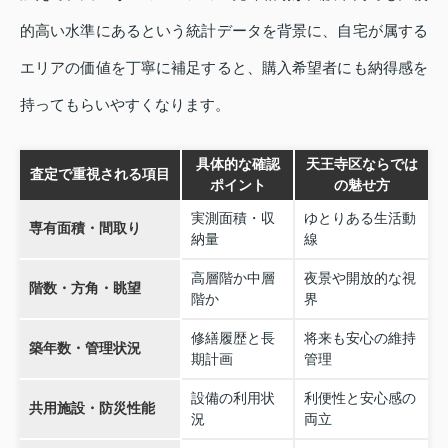
的高い水準にあるという統計データを背景に、自宅が属する
エリアの価値を丁寧に補足すると、購入希望者にも納得感を
持ってもらいやすくなります。
具体的な確認
天王寺区ならでは
査定で重視される項目
ポイント
の魅せ方
実測面積・収
ゆとりある生活動
専有面積・間取り
納量
線
高層階か中層
夜景や開放的な視
階数・方角・眺望
階か
界
修繕履歴と長
将来も安心の維持
築年数・管理状況
期計画
管理
設備の利用状
利便性と安心感の
共用施設・防災性能
況
両立