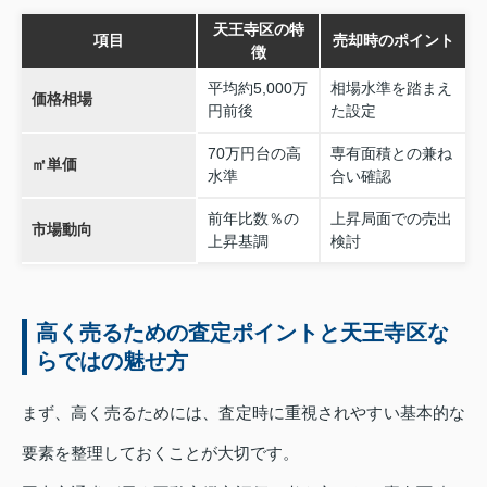
天王寺区の特
項目
売却時のポイント
徴
平均約5,000万
相場水準を踏まえ
価格相場
円前後
た設定
70万円台の高
専有面積との兼ね
㎡単価
水準
合い確認
前年比数％の
上昇局面での売出
市場動向
上昇基調
検討
高く売るための査定ポイントと天王寺区な
らではの魅せ方
まず、高く売るためには、査定時に重視されやすい基本的な
要素を整理しておくことが大切です。