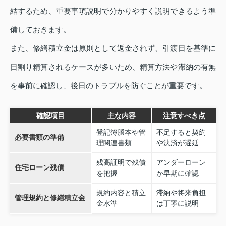
結するため、重要事項説明で分かりやすく説明できるよう準
備しておきます。
また、修繕積立金は原則として返金されず、引渡日を基準に
日割り精算されるケースが多いため、精算方法や滞納の有無
を事前に確認し、後日のトラブルを防ぐことが重要です。
確認項目
主な内容
注意すべき点
登記簿謄本や管
不足すると契約
必要書類の準備
理関連書類
や決済が遅延
残高証明で残債
アンダーローン
住宅ローン残債
を把握
か早期に確認
規約内容と積立
滞納や将来負担
管理規約と修繕積立金
金水準
は丁寧に説明