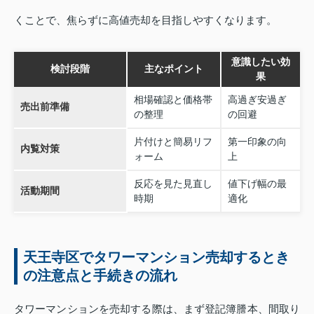
くことで、焦らずに高値売却を目指しやすくなります。
意識したい効
検討段階
主なポイント
果
相場確認と価格帯
高過ぎ安過ぎ
売出前準備
の整理
の回避
片付けと簡易リフ
第一印象の向
内覧対策
ォーム
上
反応を見た見直し
値下げ幅の最
活動期間
時期
適化
天王寺区でタワーマンション売却するとき
の注意点と手続きの流れ
タワーマンションを売却する際は、まず登記簿謄本、間取り