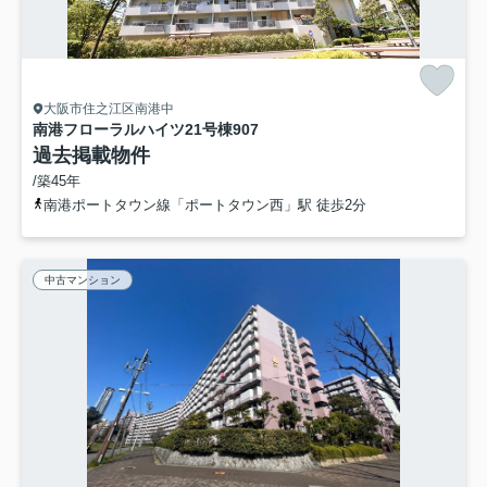
大阪市住之江区南港中
南港フローラルハイツ21号棟
907
過去掲載物件
/築45年
南港ポートタウン線「ポートタウン西」駅 徒歩2分
中古マンション