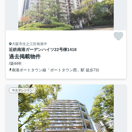
大阪市住之江区南港中
近鉄南港ガーデンハイツ22号棟
1418
過去掲載物件
/築44年
南港ポートタウン線「ポートタウン西」駅 徒歩7分
中古マンション