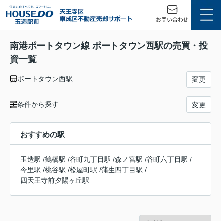
南港ポートタウン線 ポートタウン西駅の売買・投
資一覧
ポートタウン西駅
変更
条件から探す
変更
おすすめの駅
玉造駅
/
鶴橋駅
/
谷町九丁目駅
/
森ノ宮駅
/
谷町六丁目駅
/
今里駅
/
桃谷駅
/
松屋町駅
/
蒲生四丁目駅
/
四天王寺前夕陽ヶ丘駅