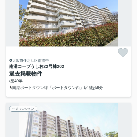
大阪市住之江区南港中
南港コープうしお22号棟
202
過去掲載物件
/築40年
南港ポートタウン線「ポートタウン西」駅 徒歩9分
中古マンション