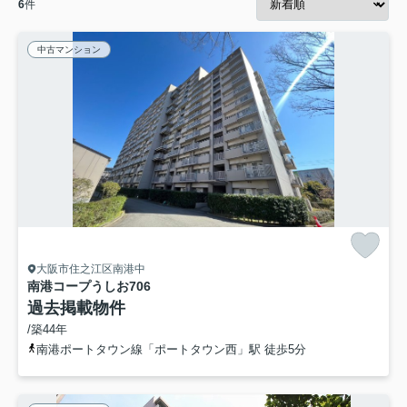
6
件
中古マンション
大阪市住之江区南港中
南港コープうしお
706
過去掲載物件
/築44年
南港ポートタウン線「ポートタウン西」駅 徒歩5分