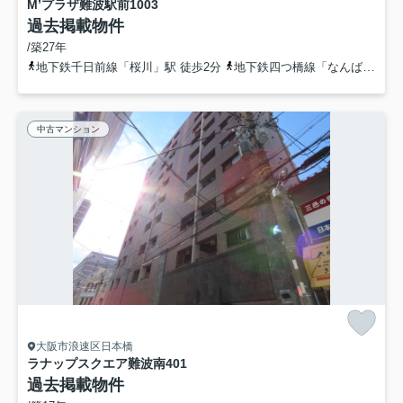
M’プラザ難波駅前
1003
過去掲載物件
/築27年
地下鉄千日前線「桜川」駅 徒歩2分
地下鉄四つ橋線「なんば」駅 徒歩5分
中古マンション
大阪市浪速区日本橋
ラナップスクエア難波南
401
過去掲載物件