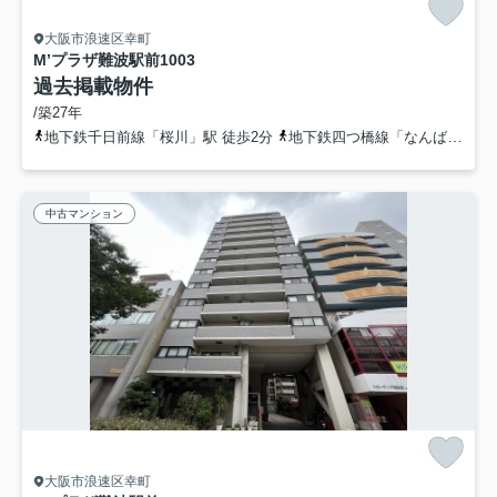
大阪市浪速区幸町
M’プラザ難波駅前
1003
過去掲載物件
/築27年
地下鉄千日前線「桜川」駅 徒歩2分
地下鉄四つ橋線「なんば」駅 徒歩5分
中古マンション
大阪市浪速区幸町