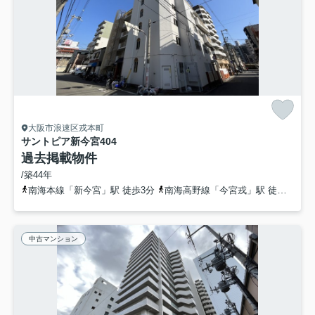
大阪市浪速区戎本町
サントピア新今宮
404
過去掲載物件
/築44年
南海本線「新今宮」駅 徒歩3分
南海高野線「今宮戎」駅 徒歩6分
中古マンション