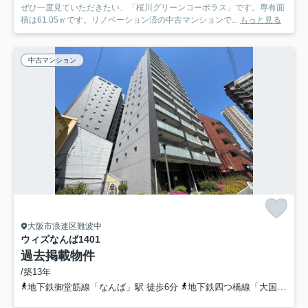
ぜひ一度見ていただきたい、「桜川グリーンコーポラス」です。専有面
積は61.05㎡です。リノベーション済の中古マンションで...
もっと見る
中古マンション
大阪市浪速区難波中
ウィズなんば
1401
過去掲載物件
/築13年
地下鉄御堂筋線「なんば」駅 徒歩6分
地下鉄四つ橋線「大国町」駅 徒歩7分