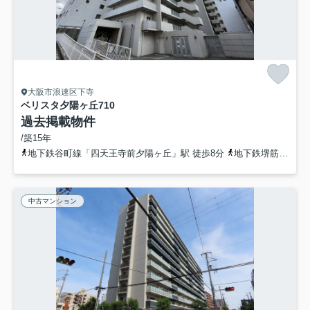
大阪市浪速区下寺
ベリスタ夕陽ヶ丘
710
過去掲載物件
/築15年
地下鉄谷町線「四天王寺前夕陽ヶ丘」駅 徒歩8分
地下鉄堺筋線「恵美須町」駅 徒歩8分
中古マンション