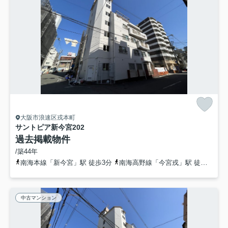
大阪市浪速区戎本町
サントピア新今宮
202
過去掲載物件
/築44年
南海本線「新今宮」駅 徒歩3分
南海高野線「今宮戎」駅 徒歩6分
中古マンション