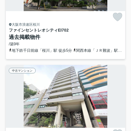
大阪市浪速区桜川
ファインセントレオシティEI
702
過去掲載物件
/築9年
地下鉄千日前線「桜川」駅 徒歩5分
関西本線「ＪＲ難波」駅 徒歩15分
中古マンション