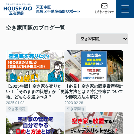
空き家問題のブログ一覧
【2025年版】空き家を売りた
【必見】空き家の固定資産税計
い！「そのままの状態」か「更
算方法とは？特定空家について
地」どちらを選ぶべき？
や節税方法を解説！
2025.01.08
2023.02.28
空き家問題
空き家問題