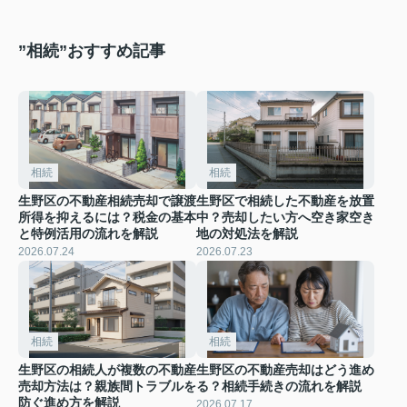
”相続”おすすめ記事
相続
相続
生野区の不動産相続売却で譲渡
生野区で相続した不動産を放置
所得を抑えるには？税金の基本
中？売却したい方へ空き家空き
と特例活用の流れを解説
地の対処法を解説
2026.07.24
2026.07.23
相続
相続
生野区の相続人が複数の不動産
生野区の不動産売却はどう進め
売却方法は？親族間トラブルを
る？相続手続きの流れを解説
防ぐ進め方を解説
2026.07.17