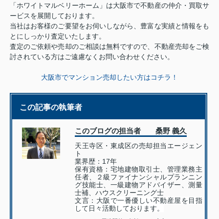
「ホワイトマルベリーホーム」は大阪市で不動産の仲介・買取サ
ービスを展開しております。
当社はお客様のご要望をお伺いしながら、豊富な実績と情報をも
とにしっかり査定いたします。
査定のご依頼や売却のご相談は無料ですので、不動産売却をご検
討されている方はご遠慮なくお問い合わせください。
大阪市でマンション売却したい方はコチラ！
この記事の執筆者
このブログの担当者 桑野 義久
天王寺区・東成区の売却担当エージェン
ト
業界歴：17年
保有資格：
宅地建物取引士、管理業務主
任者、２級ファイナンシャルプランニン
グ技能士、一級建物アドバイザー、測量
士補、ハウスクリーニング士
文言：
大阪で一番優しい不動産屋を目指
して日々活動しております。