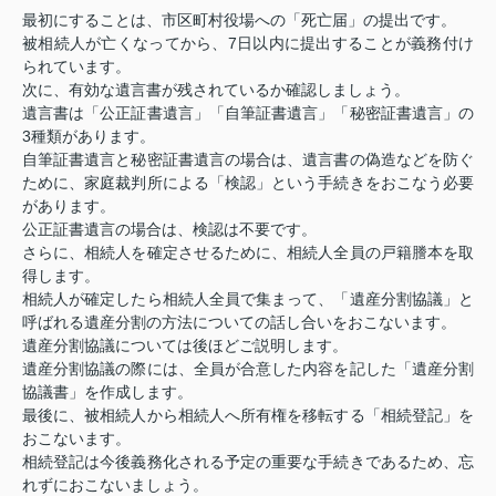
最初にすることは、市区町村役場への「死亡届」の提出です。
被相続人が亡くなってから、7日以内に提出することが義務付け
られています。
次に、有効な遺言書が残されているか確認しましょう。
遺言書は「公正証書遺言」「自筆証書遺言」「秘密証書遺言」の
3種類があります。
自筆証書遺言と秘密証書遺言の場合は、遺言書の偽造などを防ぐ
ために、家庭裁判所による「検認」という手続きをおこなう必要
があります。
公正証書遺言の場合は、検認は不要です。
さらに、相続人を確定させるために、相続人全員の戸籍謄本を取
得します。
相続人が確定したら相続人全員で集まって、「遺産分割協議」と
呼ばれる遺産分割の方法についての話し合いをおこないます。
遺産分割協議については後ほどご説明します。
遺産分割協議の際には、全員が合意した内容を記した「遺産分割
協議書」を作成します。
最後に、被相続人から相続人へ所有権を移転する「相続登記」を
おこないます。
相続登記は今後義務化される予定の重要な手続きであるため、忘
れずにおこないましょう。