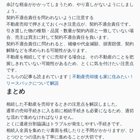
余計な税金がかかってしまうため、やり直しがないようにしまし
ょう。
契約不適合責任を問われないように注意する
不動産売却で押さえておくべき注意点が、契約不適合責任です。
引き渡した物の種類・品質・数量が契約内容と一致していない場
合、売主は買主に対して契約不適合責任を負います。
契約不適合責任に問われると、補修や代金減額、損害賠償、契約
解除などを求められる可能性があります。
不動産を相続してすぐに売却する場合は、その不動産のことを把
握しきれていない可能性があるため、とくに気を付けたい注意点
です。
こちらの記事も読まれています｜
不動産売却後も家に住みたい！
リースバックについて解説
まとめ
相続した不動産を売却するときの注意点を解説しました。
通常の売却手続きに入る前に相続手続きも必要になるため、適切
な流れで進めなければなりません。
とくに遺産分割協議はトラブルが発生しやすい手続きです。
相続人全員を集めたり書面を残したりと手間がかかりますが、ひ
とつひとつの流れを丁寧に進めることが大切です。