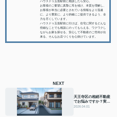
ハウスドゥ玉造駅前に相談したら安心。
お客様のご要望に真摯に耳を傾け、本質を理解し、
お客様が本当に必要とされている情報をより迅速
に、より豊富に、より的確にご提供できるよう、全
力を尽くしています。
ハウスドゥ玉造駅前に行けば、住宅に関するどんな
些細なことでも相談にのってもらえる、ワクワクし
ながらお家を探せる、安心して不動産のご売却が出
来る、そんなお店づくりを心掛けています。
NEXT
天王寺区の相続不動産
でお悩みですか？実家
の相談先や手続きの流
2026.04.01
れを分かりやすく解説