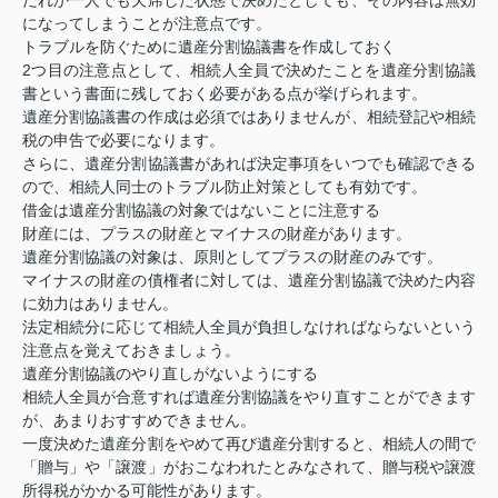
になってしまうことが注意点です。
トラブルを防ぐために遺産分割協議書を作成しておく
2つ目の注意点として、相続人全員で決めたことを遺産分割協議
書という書面に残しておく必要がある点が挙げられます。
遺産分割協議書の作成は必須ではありませんが、相続登記や相続
税の申告で必要になります。
さらに、遺産分割協議書があれば決定事項をいつでも確認できる
ので、相続人同士のトラブル防止対策としても有効です。
借金は遺産分割協議の対象ではないことに注意する
財産には、プラスの財産とマイナスの財産があります。
遺産分割協議の対象は、原則としてプラスの財産のみです。
マイナスの財産の債権者に対しては、遺産分割協議で決めた内容
に効力はありません。
法定相続分に応じて相続人全員が負担しなければならないという
注意点を覚えておきましょう。
遺産分割協議のやり直しがないようにする
相続人全員が合意すれば遺産分割協議をやり直すことができます
が、あまりおすすめできません。
一度決めた遺産分割をやめて再び遺産分割すると、相続人の間で
「贈与」や「譲渡」がおこなわれたとみなされて、贈与税や譲渡
所得税がかかる可能性があります。