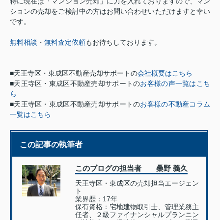
特に現在は「マンション売却」に力を入れておりますので、マン
ションの売却をご検討中の方はお問い合わせいただけますと幸い
です。
無料相談
・
無料査定依頼
もお待ちしております。
■天王寺区・東成区不動産売却サポートの
会社概要はこちら
■天王寺区・東成区不動産売却サポートの
お客様の声一覧はこち
ら
■天王寺区・東成区不動産売却サポートの
お客様の不動産コラム
一覧はこちら
この記事の執筆者
このブログの担当者 桑野 義久
天王寺区・東成区の売却担当エージェン
ト
業界歴：17年
保有資格：
宅地建物取引士、管理業務主
任者、２級ファイナンシャルプランニン