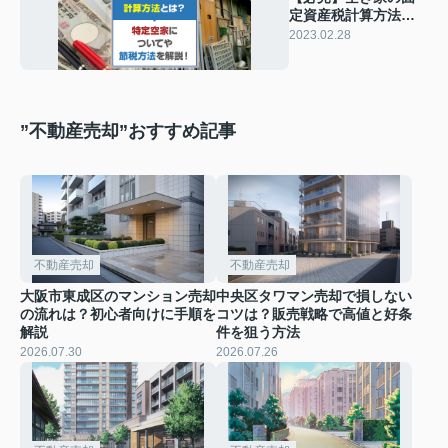
定資産税計算方法と
は？特定空家につい
2023.02.28
てや節税方法を解
説！
”不動産売却”おすすめ記事
不動産売却
不動産売却
大阪市東成区のマンション売却
中央区タワマン売却で損しない
の流れは？初心者向けに手順を
コツは？販売戦略で高値と好条
解説
件を狙う方法
2026.07.30
2026.07.26