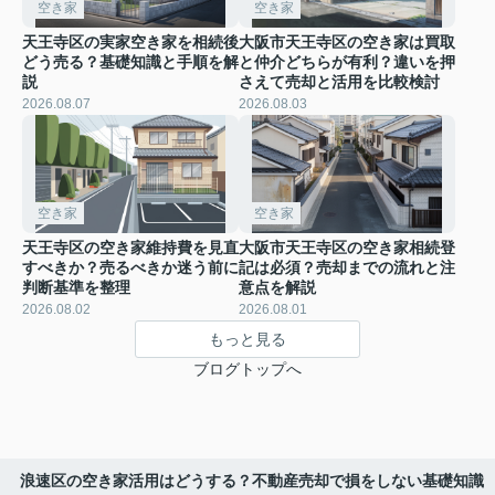
空き家
空き家
天王寺区の実家空き家を相続後
大阪市天王寺区の空き家は買取
どう売る？基礎知識と手順を解
と仲介どちらが有利？違いを押
説
さえて売却と活用を比較検討
2026.08.07
2026.08.03
空き家
空き家
天王寺区の空き家維持費を見直
大阪市天王寺区の空き家相続登
すべきか？売るべきか迷う前に
記は必須？売却までの流れと注
判断基準を整理
意点を解説
2026.08.02
2026.08.01
もっと見る
ブログトップへ
浪速区の空き家活用はどうする？不動産売却で損をしない基礎知識