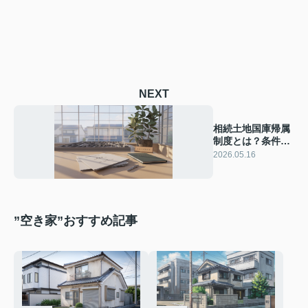
NEXT
相続土地国庫帰属
制度とは？条件要
件手続きをわかり
2026.05.16
やすく解説
”空き家”おすすめ記事