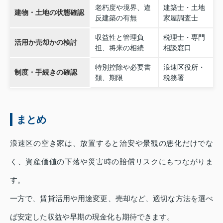
老朽度や境界、違
建築士・土地
建物・土地の状態確認
反建築の有無
家屋調査士
収益性と管理負
税理士・専門
活用か売却かの検討
担、将来の相続
相談窓口
特別控除や必要書
浪速区役所・
制度・手続きの確認
類、期限
税務署
まとめ
浪速区の空き家は、放置すると治安や景観の悪化だけでな
く、資産価値の下落や災害時の賠償リスクにもつながりま
す。
一方で、賃貸活用や用途変更、売却など、適切な方法を選べ
ば安定した収益や早期の現金化も期待できます。