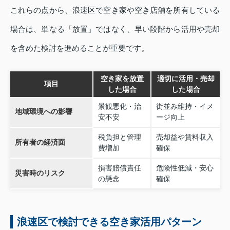
これらの点から、浪速区で空き家や空き店舗を所有している
場合は、単なる「放置」ではなく、早い段階から活用や売却
を含めた検討を進めることが重要です。
空き家を放置
適切に活用・売却
項目
した場合
した場合
景観悪化・治
街並み維持・イメ
地域環境への影響
安不安
ージ向上
税負担と管理
売却益や賃料収入
所有者の経済面
費増加
確保
損害賠償責任
危険性低減・安心
災害時のリスク
の懸念
確保
浪速区で検討できる空き家活用パターン