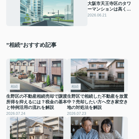
大阪市天王寺区のタワ
ーマンションは高く売
る！相場とコツを押さ
2026.06.21
えて売却成功を目指す
”相続”おすすめ記事
相続
相続
生野区の不動産相続売却で譲渡
生野区で相続した不動産を放置
所得を抑えるには？税金の基本
中？売却したい方へ空き家空き
と特例活用の流れを解説
地の対処法を解説
2026.07.24
2026.07.23