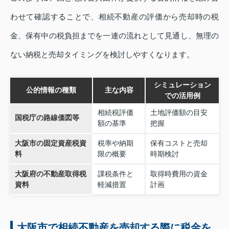
わせて確認することで、相続不動産の評価から売却時の税
金、保有中の税負担までを一連の流れとして見通し、無理の
ない納税と売却タイミングを検討しやすくなります。
シミュレーション
公的情報の種類
主な内容
での活用例
相続税評価
土地評価額の目安
国税庁の路線価図等
額の基準
把握
大阪市の固定資産税資
税率や納期
保有コストと売却
料
限の概要
時期検討
大阪府の不動産取得税
課税条件と
取得時費用の資金
資料
軽減措置
計画
大阪市で相続不動産を売却する際に税金を