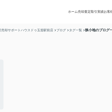
ホーム
売却査定
取引実績
お客
狭小地のブログ
産売却サポートハウスドゥ玉造駅前店
ブログ
タグ一覧