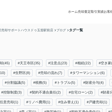
ホーム
売却査定
取引実績
お客
タグ一覧
産売却サポートハウスドゥ玉造駅前店
ブログ
(45)
#天王寺区(35)
#注意点(23)
#相続(22)
#空き家(
10)
#生野区(8)
#売却の流れ(7)
#タワーマンション(6)
#分割協議(5)
#税務(5)
#トラブル(5)
#財産分与(4)
#控除制度(3)
#契約不適合責任(2)
#住宅ローン(2)
#財産分
#任意売却(1)
#リノベ費用(1)
#住み替え(1)
#戸建売却(1)
之宮(1)
#森ノ宮(1)
#旗竿地(1)
#契約不適合責任(1)
#