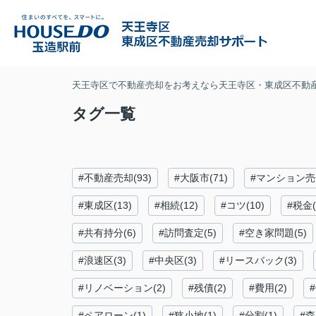
天王寺区で不動産売却をお考えなら天王寺区・東成区不動
タグ一覧
#不動産売却(93)
#大阪市(71)
#マンション売却
#東成区(13)
#相続(12)
#コツ(10)
#税金(
#共有持分(6)
#訪問査定(5)
#空き家問題(5)
#浪速区(3)
#中央区(3)
#リースバック(3)
#リノベーション(2)
#残債(2)
#費用(2)
#ペアローン(1)
#狭小地(1)
#分割(1)
#森