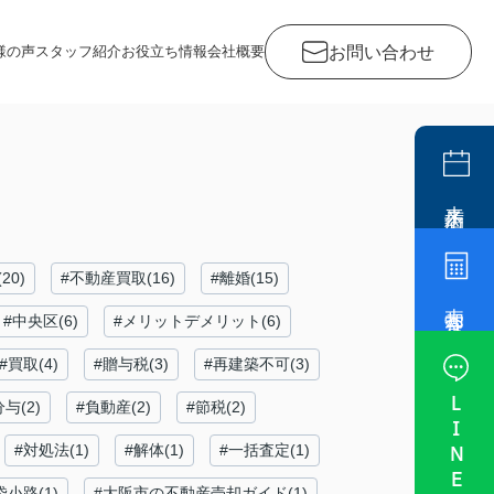
お問い合わせ
様の声
スタッフ紹介
お役立ち情報
会社概要
来店予約
20)
#不動産買取(16)
#離婚(15)
売却査定
#中央区(6)
#メリットデメリット(6)
#買取(4)
#贈与税(3)
#再建築不可(3)
LINE
与(2)
#負動産(2)
#節税(2)
#対処法(1)
#解体(1)
#一括査定(1)
袋小路(1)
#大阪市の不動産売却ガイド(1)