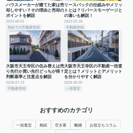
ハウスメーカーが建てた家は売
リースバックの仕組みやメリッ
却しやすい？その理由と売却の
トとは？リバースモーゲージと
ポイントを解説
の違いも解説！
2023.08.01
2023.05.30
初めての不動産売却
不動産売却
大阪市天王寺区の住み替えは売
大阪市天王寺区の不動産一括査
り先行か買い先行どっちが得？
定とは？メリットとデメリット
判断基準と注意点を解説
を分かりやすく解説
2026.07.13
2026.06.05
不動産売却
一括査定
おすすめのカテゴリ
一括査定
相続
空き家
離婚
お役立ちコラム