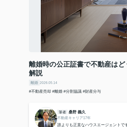
離婚時の公正証書で不動産はど
解説
離婚
2026.05.14
#不動産売却
#離婚
#分割協議
#財産分与
桑野 義久
筆者
不動産キャリア17年
誰よりも正直なハウスエージェントで