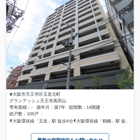
大阪市天王寺区
玉造元町
グランアッシュ天王寺真田山
専有面積
-
築年月
築7年
総階数
14階建
総戸数
100戸
大阪環状線
「
玉造
」駅 徒歩4分
大阪環状線
「
鶴橋
」駅 徒歩8分