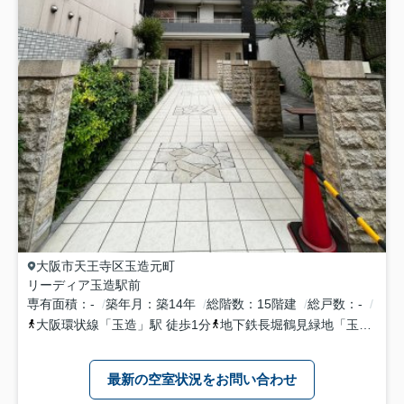
大阪市天王寺区
玉造元町
リーディア玉造駅前
専有面積
-
築年月
築14年
総階数
15階建
総戸数
-
大阪環状線
「
玉造
」駅 徒歩1分
地下鉄長堀鶴見緑地
「
玉造
」駅 
最新の空室状況をお問い合わせ