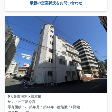
最新の空室状況をお問い合わせ
大阪市浪速区
戎本町
サントピア新今宮
専有面積
-
築年月
築44年
総階数
6階建