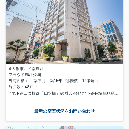
大阪市西区
南堀江
プラウド堀江公園
専有面積
-
築年月
築15年
総階数
14階建
総戸数
48戸
地下鉄四つ橋線
「
四ツ橋
」駅 徒歩4分
地下鉄長堀鶴見緑地
「
西
最新の空室状況をお問い合わせ