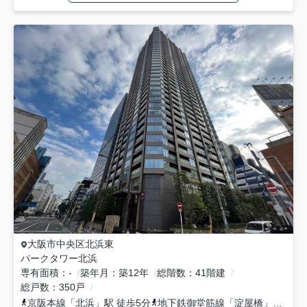
大阪市中央区
北浜東
パークタワー北浜
専有面積
-
築年月
築12年
総階数
41階建
総戸数
350戸
京阪本線
「
北浜
」駅 徒歩5分
地下鉄御堂筋線
「
淀屋橋
」駅 徒歩11分