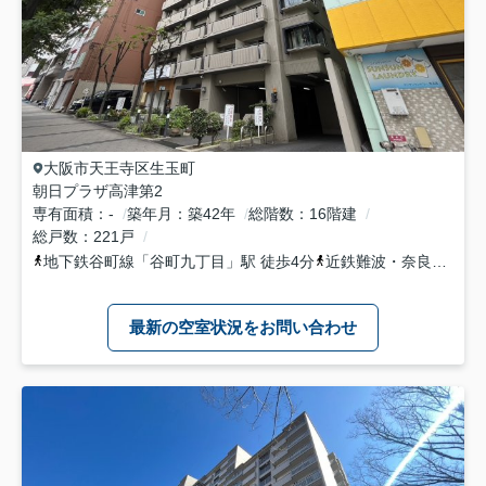
大阪市天王寺区
生玉町
朝日プラザ高津第2
専有面積
-
築年月
築42年
総階数
16階建
総戸数
221戸
地下鉄谷町線
「
谷町九丁目
」駅 徒歩4分
近鉄難波・奈良線
「
大
最新の空室状況をお問い合わせ