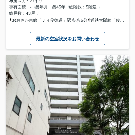
布施スカイハイツ
専有面積
-
築年月
築45年
総階数
5階建
総戸数
43戸
おおさか東線
「
ＪＲ俊徳道
」駅 徒歩5分
近鉄大阪線
「
俊徳道
」
最新の空室状況をお問い合わせ