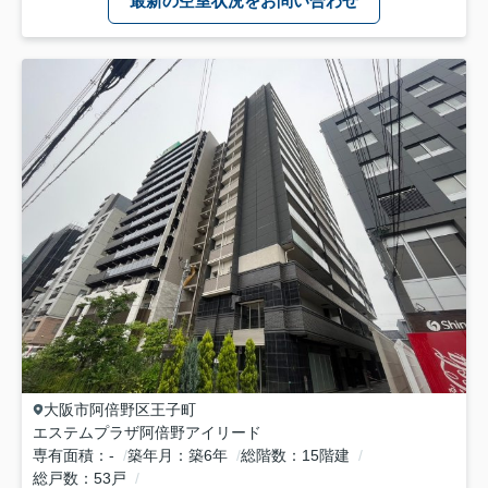
最新の空室状況をお問い合わせ
大阪市阿倍野区
王子町
エステムプラザ阿倍野アイリード
専有面積
-
築年月
築6年
総階数
15階建
総戸数
53戸