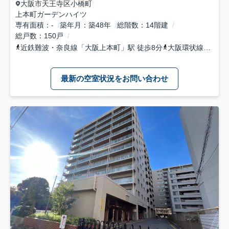
大阪市天王寺区
小橋町
上本町ガーデンハイツ
専有面積
-
築年月
築48年
総階数
14階建
総戸数
150戸
近鉄難波・奈良線
「
大阪上本町
」駅 徒歩8分
大阪環状線
「
鶴橋
最新の空室状況をお問い合わせ