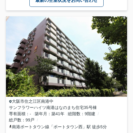
最新の空室状況をお問い合わせ
大阪市住之江区
南港中
サンフラワーハイツ南港はなのまち住宅35号棟
専有面積
-
築年月
築41年
総階数
9階建
総戸数
99戸
南港ポートタウン線
「
ポートタウン西
」駅 徒歩5分