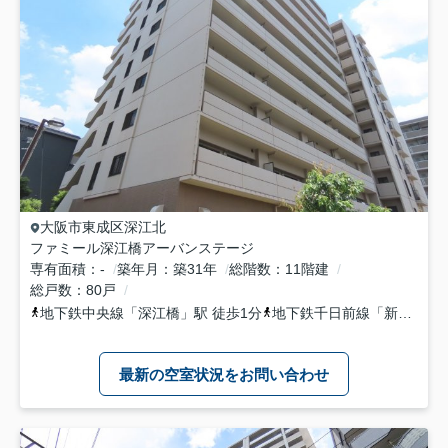
大阪市東成区
深江北
ファミール深江橋アーバンステージ
専有面積
-
築年月
築31年
総階数
11階建
総戸数
80戸
地下鉄中央線
「
深江橋
」駅 徒歩1分
地下鉄千日前線
「
新深江
」
最新の空室状況をお問い合わせ