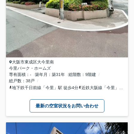
大阪市東成区
大今里南
今里パーク・ホームズ
専有面積
-
築年月
築31年
総階数
9階建
総戸数
38戸
地下鉄千日前線
「
今里
」駅 徒歩4分
近鉄大阪線
「
今里
」駅 徒歩9分
最新の空室状況をお問い合わせ