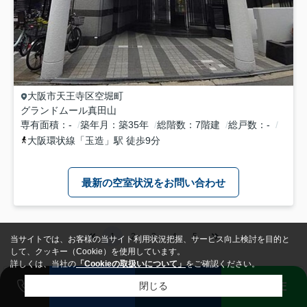
大阪市天王寺区
空堀町
グランドムール真田山
専有面積
-
築年月
築35年
総階数
7階建
総戸数
-
大阪環状線
「
玉造
」駅 徒歩9分
最新の空室状況をお問い合わせ
1
2
3
4
5
当サイトでは、お客様の当サイト利用状況把握、サービス向上検討を目的と
して、クッキー（Cookie）を使用しています。
詳しくは、当社の
「Cookieの取扱いについて」
をご確認ください。
検索条件を変更
まとめてお問い合わせ
売却査定
来店予約
LINE
閉じる