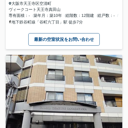
大阪市天王寺区
空清町
ヴィークコート天王寺真田山
専有面積
-
築年月
築10年
総階数
12階建
総戸数
-
地下鉄谷町線
「
谷町六丁目
」駅 徒歩7分
最新の空室状況をお問い合わせ