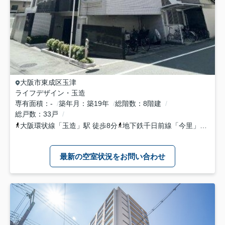
大阪市東成区
玉津
ライフデザイン・玉造
専有面積
-
築年月
築19年
総階数
8階建
総戸数
33戸
大阪環状線
「
玉造
」駅 徒歩8分
地下鉄千日前線
「
今里
」駅 徒歩9分
最新の空室状況をお問い合わせ