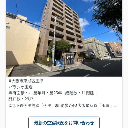
大阪市東成区
玉津
パラシオ玉造
専有面積
-
築年月
築25年
総階数
11階建
総戸数
29戸
地下鉄今里筋線
「
今里
」駅 徒歩7分
大阪環状線
「
玉造
」駅 徒歩8分
最新の空室状況をお問い合わせ