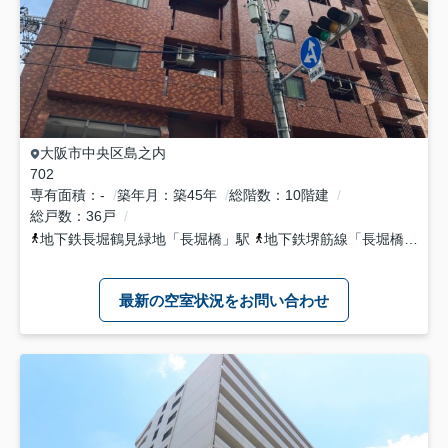
大阪市中央区
島之内
702
専有面積
-
築年月
築45年
総階数
10階建
総戸数
36戸
地下鉄長堀鶴見緑地
「
長堀橋
」駅
地下鉄堺筋線
「
長堀橋
」駅 
最新の空室状況をお問い合わせ