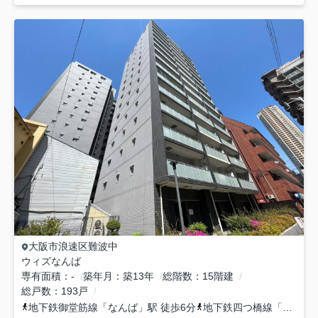
大阪市浪速区
難波中
ウィズなんば
専有面積
-
築年月
築13年
総階数
15階建
総戸数
193戸
地下鉄御堂筋線
「
なんば
」駅 徒歩6分
地下鉄四つ橋線
「
大国町