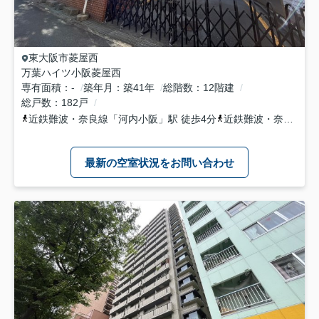
東大阪市
菱屋西
万葉ハイツ小阪菱屋西
専有面積
-
築年月
築41年
総階数
12階建
総戸数
182戸
近鉄難波・奈良線
「
河内小阪
」駅 徒歩4分
近鉄難波・奈良線
「
最新の空室状況をお問い合わせ