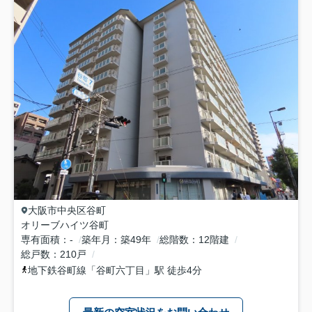
大阪市中央区
谷町
オリーブハイツ谷町
専有面積
-
築年月
築49年
総階数
12階建
総戸数
210戸
地下鉄谷町線
「
谷町六丁目
」駅 徒歩4分