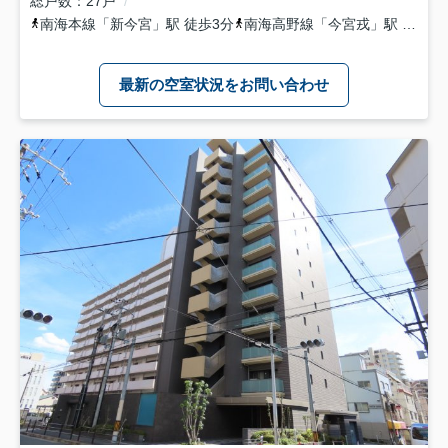
総戸数
27戸
南海本線
「
新今宮
」駅 徒歩3分
南海高野線
「
今宮戎
」駅 徒歩6分
最新の空室状況をお問い合わせ