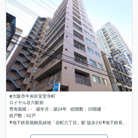
大阪市中央区
安堂寺町
ロイヤル谷六駅前
専有面積
-
築年月
築24年
総階数
15階建
総戸数
52戸
地下鉄長堀鶴見緑地
「
谷町六丁目
」駅 徒歩2分
地下鉄長堀鶴見緑地