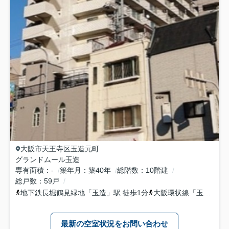
大阪市天王寺区
玉造元町
グランドムール玉造
専有面積
-
築年月
築40年
総階数
10階建
総戸数
59戸
地下鉄長堀鶴見緑地
「
玉造
」駅 徒歩1分
大阪環状線
「
玉造
」駅 
最新の空室状況をお問い合わせ