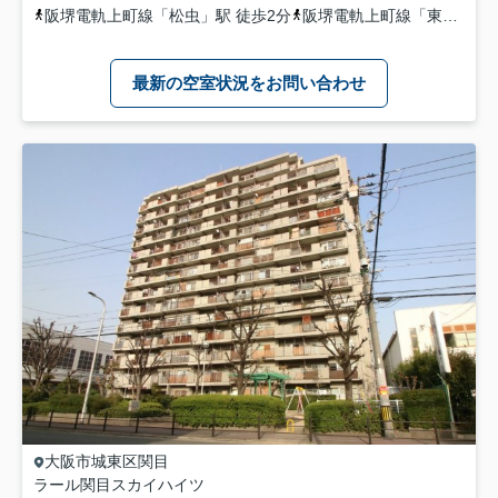
阪堺電軌上町線
「
松虫
」駅 徒歩2分
阪堺電軌上町線
「
東天下茶屋
最新の空室状況をお問い合わせ
大阪市城東区
関目
ラール関目スカイハイツ