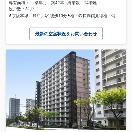
専有面積
-
築年月
築42年
総階数
14階建
総戸数
81戸
京阪本線
「
野江
」駅 徒歩10分
地下鉄長堀鶴見緑地
「
蒲生四丁目
最新の空室状況をお問い合わせ