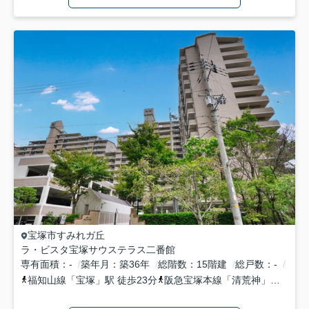
宝塚市
すみれガ丘
ラ・ビスタ宝塚サウステラス二番館
専有面積
-
築年月
築36年
総階数
15階建
総戸数
-
福知山線
「
宝塚
」駅 徒歩23分
阪急宝塚本線
「
清荒神
」駅 徒歩28分