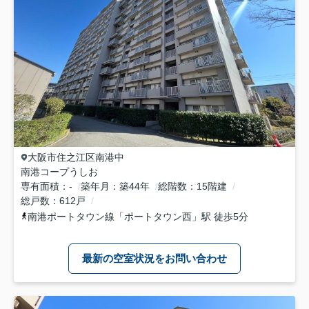
大阪市住之江区
南港中
南港コープうしお
専有面積
-
築年月
築44年
総階数
15階建
総戸数
612戸
南港ポートタウン線
「
ポートタウン西
」駅 徒歩5分
最新の空室状況をお問い合わせ