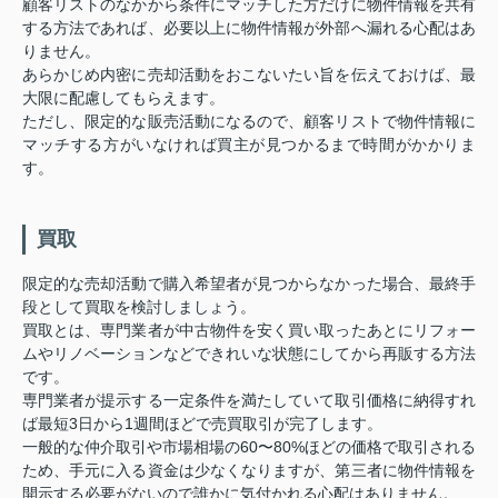
顧客リストのなかから条件にマッチした方だけに物件情報を共有
する方法であれば、必要以上に物件情報が外部へ漏れる心配はあ
りません。
あらかじめ内密に売却活動をおこないたい旨を伝えておけば、最
大限に配慮してもらえます。
ただし、限定的な販売活動になるので、顧客リストで物件情報に
マッチする方がいなければ買主が見つかるまで時間がかかりま
す。
買取
限定的な売却活動で購入希望者が見つからなかった場合、最終手
段として買取を検討しましょう。
買取とは、専門業者が中古物件を安く買い取ったあとにリフォー
ムやリノベーションなどできれいな状態にしてから再販する方法
です。
専門業者が提示する一定条件を満たしていて取引価格に納得すれ
ば最短3日から1週間ほどで売買取引が完了します。
一般的な仲介取引や市場相場の60〜80%ほどの価格で取引される
ため、手元に入る資金は少なくなりますが、第三者に物件情報を
開示する必要がないので誰かに気付かれる心配はありません。