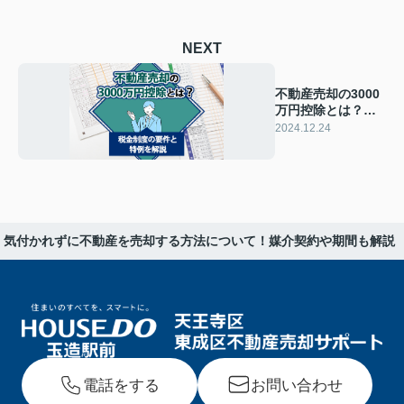
NEXT
不動産売却の3000
万円控除とは？税
金制度の要件と特
2024.12.24
例を解説
気付かれずに不動産を売却する方法について！媒介契約や期間も解説
電話をする
お問い合わせ